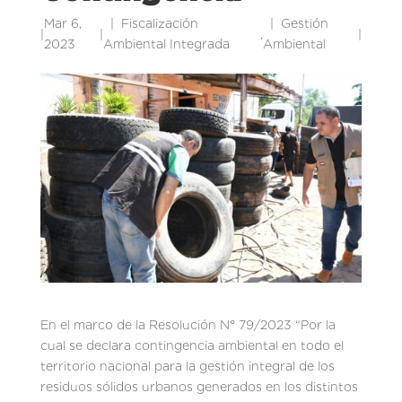
Mar 6,
Fiscalización
Gestión
|
|
,
|
2023
Ambiental Integrada
Ambiental
En el marco de la Resolución N° 79/2023 “Por la
cual se declara contingencia ambiental en todo el
territorio nacional para la gestión integral de los
residuos sólidos urbanos generados en los distintos