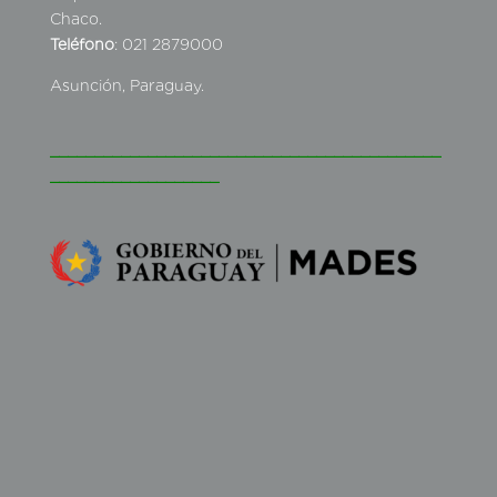
Chaco.
Teléfono
: 021 2879000
Asunción, Paraguay.
____________________________________________
___________________