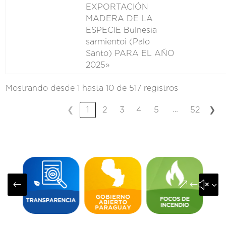
EXPORTACIÓN
MADERA DE LA
ESPECIE Bulnesia
sarmientoi (Palo
Santo) PARA EL AÑO
2025»
Mostrando desde 1 hasta 10 de 517 registros
…
❮
1
2
3
4
5
52
❯
#
&#x3