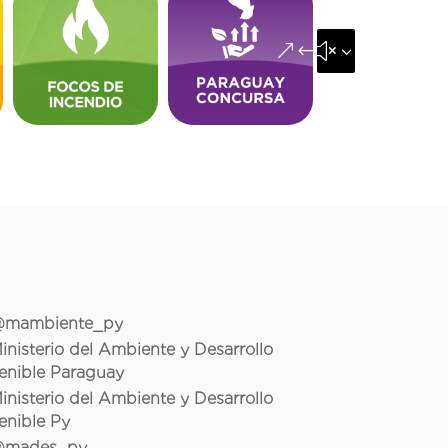
&#x35;
mambiente_py
inisterio del Ambiente y Desarrollo
enible Paraguay
inisterio del Ambiente y Desarrollo
enible Py
mades_py