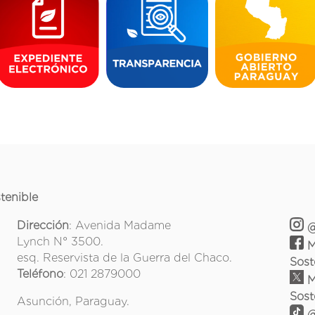
tenible
Dirección
: Avenida Madame
@
Lynch N° 3500.
M
esq. Reservista de la Guerra del Chaco.
Sost
Teléfono
: 021 2879000
M
Sost
Asunción, Paraguay.
@