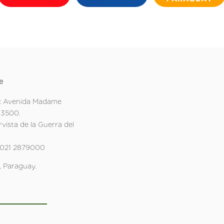
e
: Avenida Madame
 3500.
rvista de la Guerra del
 021 2879000
 Paraguay.