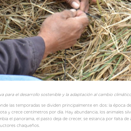
va para el desarrollo sostenible y la adaptación al cambio climátic
onde las temporadas se dividen principalmente en dos: la época de 
 brota y crece centímetros por día. Hay abundancia, los animales sil
mbia el panorama, el pasto deja de crecer, se estanca por falta de
ultades para los productores chaque