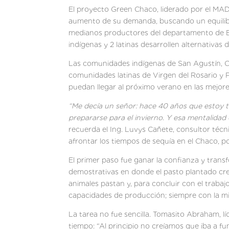
El proyecto Green Chaco, liderado por el MA
aumento de su demanda, buscando un equilibri
medianos productores del departamento de Bo
indígenas y 2 latinas desarro
Las comunidades indígenas de San Agustín, Cri
comunidades latinas de Virgen del Rosario y P
puedan llegar al próximo verano en las mejore
“Me decía un señor: hace 40 años que estoy t
prepararse para el invierno. Y esa mentalidad
recuerda el Ing. Luvys Cañete, consultor téc
afrontar los tiempos de sequía en el Chaco, po
El primer paso fue ganar la confianza y transf
demostrativas en donde el pasto plantado crec
animales pastan y, para concluir con el trabajo
capacidades de producción; siempre con la mi
La tarea no fue sencilla. Tomasito Abraham, líd
tiempo: “Al principio no creíamos que iba a 