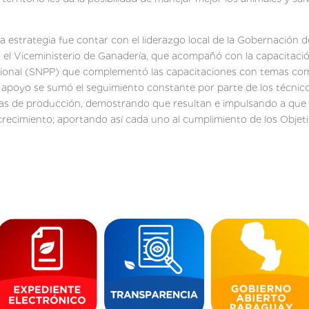
 estrategia fue contar con el liderazgo local de la Gobernación de
 el Viceministerio de Ganadería, que acompañó con la capacitaci
esional (SNPP) que complementó las capacitaciones con temas como
e apoyo se sumó el seguimiento constante por parte de los técnic
cas de producción, demostrando que resultan e impulsando a que
ecimiento; aportando así cada uno al cumplimiento de los Objeti