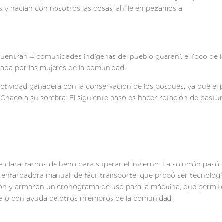
 y hacían con nosotros las cosas, ahí le empezamos a
”.
cuentran 4 comunidades indígenas del pueblo guaraní, el foco de 
mpezó siendo liderada por las mujeres de
 actividad ganadera con la conservación de los bosques, ya que el 
l Chaco a su sombra. El siguiente paso es hacer rotación de pastur
clara: fardos de heno para superar el invierno. La solución pasó d
enfardadora manual, de fácil transporte, que probó ser tecnología
on y armaron un cronograma de uso para la máquina, que permite
ta o con ayuda de otros miembros de la comunidad.