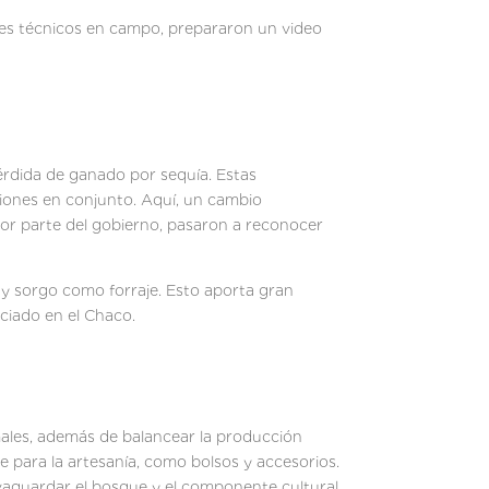
es técnicos en campo, prepararon un video
pérdida de ganado por sequía. Estas
iones en conjunto. Aquí, un cambio
por parte del gobierno, pasaron a reconocer
 y sorgo como forraje. Esto aporta gran
ciado en el Chaco.
imales, además de balancear la producción
e para la artesanía, como bolsos y accesorios.
alvaguardar el bosque y el componente cultural