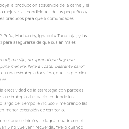
ya la producción sostenible de la carne y el
a mejorar las condiciones de los pequeños y
res prácticos para que 5 comunidades
es en pequeña escala.
. Peña, Macharety, Ignapui y Tunucujai; y las
021 para asegurarse de que sus animales
endí, me dijo, no aprendí que hay que
lguna manera, llega a costar bastante caro”,
n una estrategia forrajera, que les permita
les.
la efectividad de la estrategia con parcelas
 la estrategia al espacio en donde los
o largo del tiempo, e incluso ir mejorando las
n menor extensión de territorio.
n el que se inició y se logró rebatir con el
 van y no vuelven” recuerda., “Pero cuando