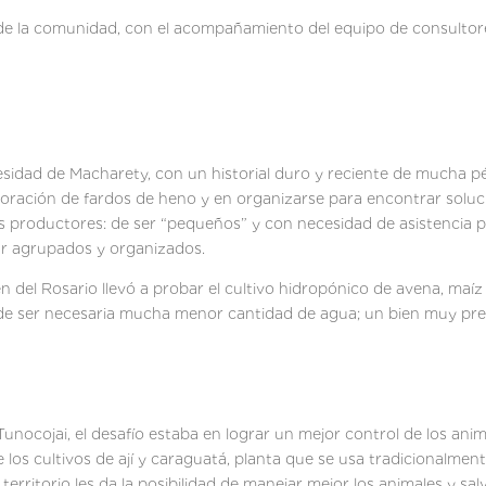
e la comunidad, con el acompañamiento del equipo de consultor
cesidad de Macharety, con un historial duro y reciente de mucha 
oración de fardos de heno y en organizarse para encontrar soluc
los productores: de ser “pequeños” y con necesidad de asistencia 
tar agrupados y organizados.
 del Rosario llevó a probar el cultivo hidropónico de avena, maíz
 de ser necesaria mucha menor cantidad de agua; un bien muy pre
unocojai, el desafío estaba en lograr un mejor control de los an
los cultivos de ají y caraguatá, planta que se usa tradicionalment
territorio les da la posibilidad de manejar mejor los animales y s