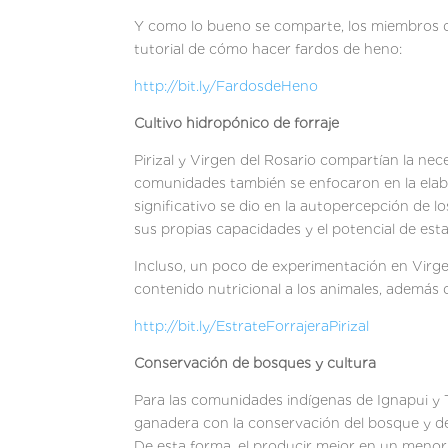
Y como lo bueno se comparte, los miembros d
tutorial de cómo hacer fardos de heno:
http://bit.ly/FardosdeHeno
Cultivo hidropónico de forraje
Pirizal y Virgen del Rosario compartían la ne
comunidades también se enfocaron en la elab
significativo se dio en la autopercepción de 
sus propias capacidades y el potencial de es
Incluso, un poco de experimentación en Virgen
contenido nutricional a los animales, además
http://bit.ly/EstrateForrajeraPirizal
Conservación de bosques y cultura
Para las comunidades indígenas de Ignapui y T
ganadera con la conservación del bosque y de 
De esta forma, el producir mejor en un menor 