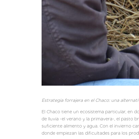
Estrategia forrajera en el Chaco: una alternati
El Chaco tiene un ecosistema particular, en d
de lluvia -el verano y la primavera-, el pasto
suficiente alimento y agua. Con el invierno ca
donde empiezan las dific