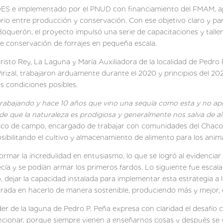
DES e implementado por el PNUD con financiamiento del FMAM, apo
o entre producción y conservación. Con ese objetivo claro y par
querón, el proyecto impulsó una serie de capacitaciones y talle
llen alternativas de conservación de forraj
sto Rey, La Laguna y María Auxiliadora de la localidad de Pedro P
irizal, trabajaron arduamente durante el 2020 y principios del 2
s condiciones posibles.
rabajando y hace 10 años que vino una sequía como esta y no apr
 de que la naturaleza es prodigiosa y generalmente nos salva de a
nico de campo, encargado de trabajar con comunidades del Chaco e
sibilitando el cultivo y almacenamiento de alimento para los anima
ormar la incredulidad en entusiasmo, lo que se logró al evidenciar 
ía y se podían armar los primeros fardos. Lo siguiente fue escalar
, dejar la capacidad instalada para implementar esta estrategia a l
rada en hacerlo de manera sostenible, produciendo más y mejor, e
er de la laguna de Pedro P. Peña expresa con claridad el desafío co
funcionar, porque siempre vienen a enseñarnos cosas y después se