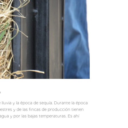
o
lluvia y la época de sequía. Durante la época
vestres y de las fincas de producción tienen
 agua y por las bajas temperaturas. Es ahí
ños.