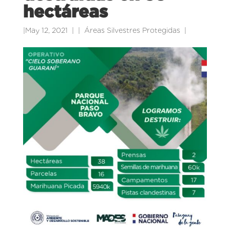
hectáreas
|
May 12, 2021
|
Áreas Silvestres Protegidas
|