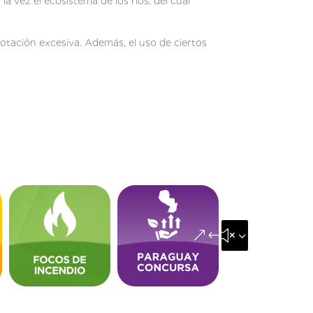
 vez el ecosistema de los ríos, del cual
lotación excesiva. Además, el uso de ciertos
&#x35;