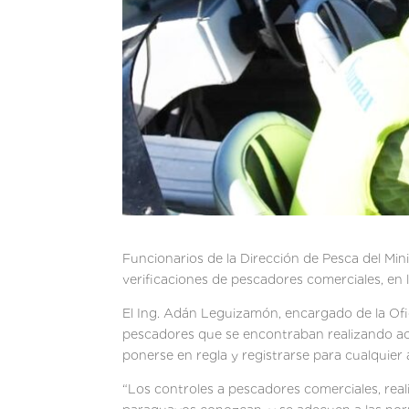
Funcionarios de la Dirección de Pesca del Min
verificaciones de pescadores comerciales, en 
El Ing. Adán Leguizamón, encargado de la Ofic
pescadores que se encontraban realizando acti
ponerse en regla y registrarse para cualquier 
“Los controles a pescadores comerciales, rea