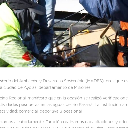
isterio del Ambiente y Desarrollo Sostenible (MADES), prosigue es
la ciudad de Ayolas, departamento de Misiones.
ina Regional, manifestó que en la ocasión se realizó verificacione
vidades pesqueras en las aguas del río Paraná. La institución am
actividad: comercial, deportiva u ocasional.
lizamos aleatoriamente. También realizamos capacitaciones y orie