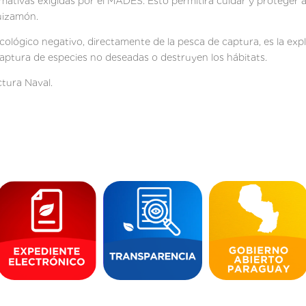
tivas exigidas por el MADES. Esto permitirá cuidar y proteger a la
guizamón.
 ecológico negativo, directamente de la pesca de captura, es la exp
 captura de especies no deseadas o destruyen los hábitats.
ctura Naval.