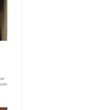
par
ación