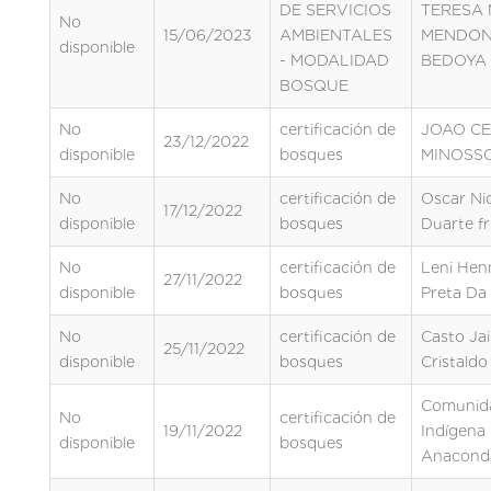
DE SERVICIOS
TERESA 
No
15/06/2023
AMBIENTALES
MENDO
disponible
- MODALIDAD
BEDOYA
BOSQUE
No
certificación de
JOAO C
23/12/2022
disponible
bosques
MINOSS
No
certificación de
Oscar Ni
17/12/2022
disponible
bosques
Duarte f
No
certificación de
Leni Hen
27/11/2022
disponible
bosques
Preta Da
No
certificación de
Casto Ja
25/11/2022
disponible
bosques
Cristaldo
Comunid
No
certificación de
19/11/2022
Indígena
disponible
bosques
Anacond