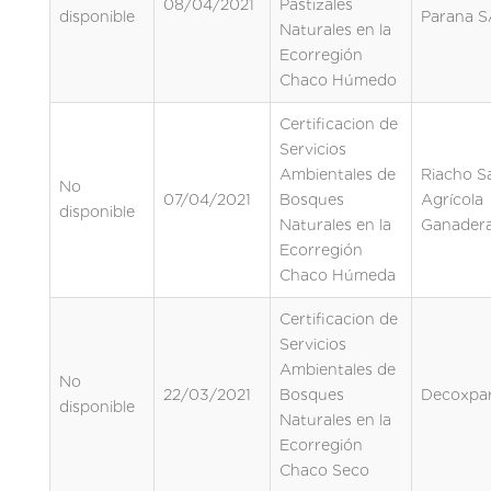
08/04/2021
Pastizales
disponible
Parana S
Naturales en la
Ecorregión
Chaco Húmedo
Certificacion de
Servicios
Ambientales de
Riacho S
No
07/04/2021
Bosques
Agrícola
disponible
Naturales en la
Ganader
Ecorregión
Chaco Húmeda
Certificacion de
Servicios
Ambientales de
No
22/03/2021
Bosques
Decoxpa
disponible
Naturales en la
Ecorregión
Chaco Seco