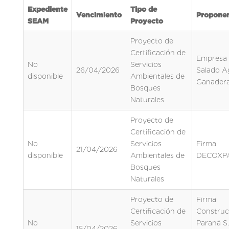
Expediente
Tipo de
Vencimiento
Propone
SEAM
Proyecto
Proyecto de
Certificación de
Empresa 
No
Servicios
26/04/2026
Salado Ag
disponible
Ambientales de
Ganadera
Bosques
Naturales
Proyecto de
Certificación de
No
Servicios
Firma
21/04/2026
disponible
Ambientales de
DECOXPA
Bosques
Naturales
Proyecto de
Firma
Certificación de
Construc
No
Servicios
Paraná S.
15/04/2026