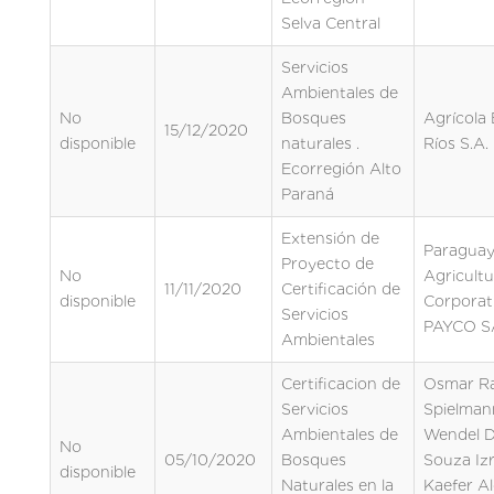
Selva Central
Servicios
Ambientales de
No
Bosques
Agrícola 
15/12/2020
disponible
naturales .
Ríos S.A.
Ecorregión Alto
Paraná
Extensión de
Paragua
Proyecto de
No
Agricultu
11/11/2020
Certificación de
disponible
Corporat
Servicios
PAYCO S
Ambientales
Certificacion de
Osmar Raf
Servicios
Spielmann
Ambientales de
Wendel 
No
05/10/2020
Bosques
Souza Izr
disponible
Naturales en la
Kaefer Al