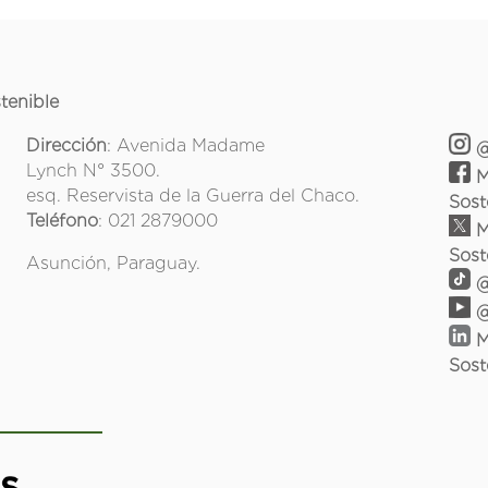
tenible
Dirección
: Avenida Madame
@
Lynch N° 3500.
M
esq. Reservista de la Guerra del Chaco.
Sost
Teléfono
: 021 2879000
M
Sost
Asunción, Paraguay.
@
@
M
Sost