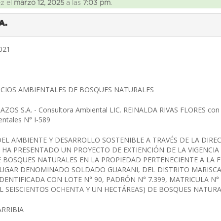
ez el
marzo 12, 2025
a las
7:03 pm
.
A.
2021
ICIOS AMBIENTALES DE BOSQUES NATURALES
OS S.A. - Consultora Ambiental LIC. REINALDA RIVAS FLORES con R
entales N° I-589
 DEL AMBIENTE Y DESARROLLO SOSTENIBLE A TRAVÉS DE LA DIRE
 HA PRESENTADO UN PROYECTO DE EXTIENCIÓN DE LA VIGENCIA D
 BOSQUES NATURALES EN LA PROPIEDAD PERTENECIENTE A LA F
LUGAR DENOMINADO SOLDADO GUARANI, DEL DISTRITO MARISCA
ENTIFICADA CON LOTE N° 90, PADRÓN N° 7.399, MATRICULA N° 
MIL SEISCIENTOS OCHENTA Y UN HECTÁREAS) DE BOSQUES NATURA
ARRIBIA