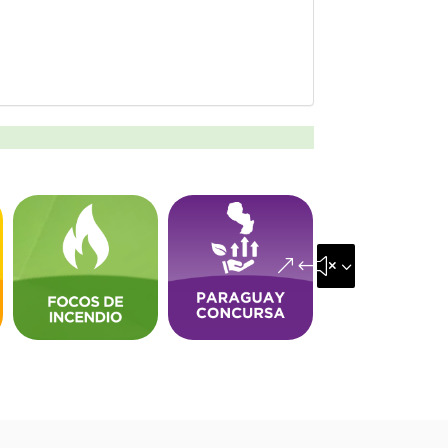
&#x35;