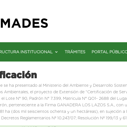
RUCTURA INSTITUCIONAL
TRÁMITES
PORTAL PÚBLIC
ficación
e se ha presentado al Ministerio del Ambiente y Desarrollo Sosteni
os Ambientales, el proyecto de Extensión de “Certificación de Ser
on el Lote N° 90, Padrón N° 7.399, Matricula N° QO1- 2688 del Lug
erón, perteneciente a la Firma GANADERA LOS LAZOS S.A., con un
681 ha (dos mil seiscientos ochenta y un hectáreas), en sujeción a
s Decretos Reglamentarios Nº 10.247/07; Resolución Nº 199/13 y 611