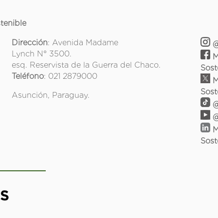
tenible
Dirección
: Avenida Madame
@
Lynch N° 3500.
M
esq. Reservista de la Guerra del Chaco.
Sost
Teléfono
: 021 2879000
M
Sost
Asunción, Paraguay.
@
@
M
Sost