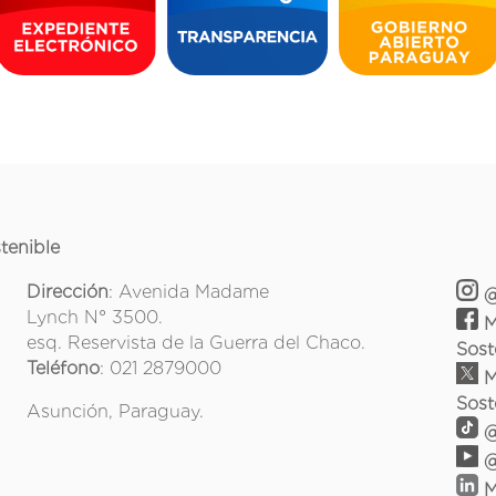
tenible
Dirección
: Avenida Madame
@
Lynch N° 3500.
M
esq. Reservista de la Guerra del Chaco.
Sost
Teléfono
: 021 2879000
M
Sost
Asunción, Paraguay.
@
@
M