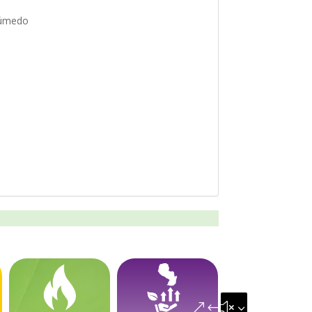
 Húmedo
&#x35;