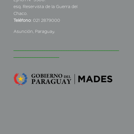
esq. Reservista de la Guerra del
Chaco.
Teléfono
: 021 2879000
Asunción, Paraguay.
____________________________________________
___________________