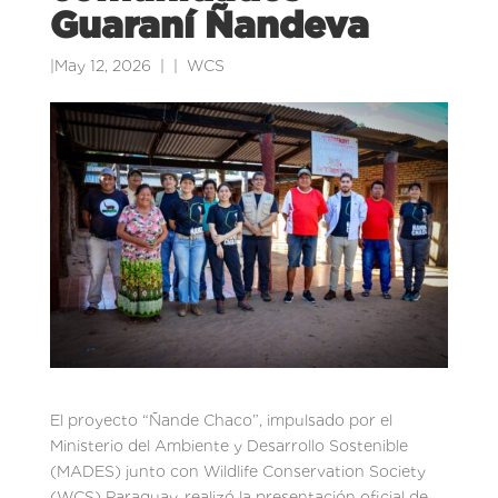
Guaraní Ñandeva
|
May 12, 2026
|
WCS
El proyecto “Ñande Chaco”, impulsado por el
Ministerio del Ambiente y Desarrollo Sostenible
(MADES) junto con Wildlife Conservation Society
(WCS) Paraguay, realizó la presentación oficial de