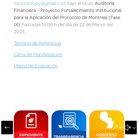
ozonoinfopy@gmail.com
bajo el título
Auditoría
Financiera – Proyecto Fortalecimiento Institucional
para la Aplicación del Protocolo de Montreal (Fase
IX)
, hasta las 15:00 h del día de 22 de Marzo del
2023.
Termino de Referencia
Carta de Manifestación
Matriz de Evaluación
#
&#x3