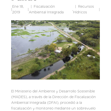
Ene 18,
Fiscalización
Recursos
|
|
,
|
2019
Ambiental Integrada
Hídricos
El Ministerio del Ambiente y Desarrollo Sostenible
(MADES), a través de la Dirección de Fiscalización
Ambiental Integrada (DFAI), procedió a la
fiscalización y monitoreo mediante un sobrevuelo