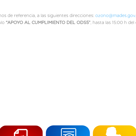
os de referencia, a las siguientes direcciones:
ozono@mades.gov
ulo
“APOYO AL CUMPLIMIENTO DEL ODS5”
, hasta las 15:00 h del 