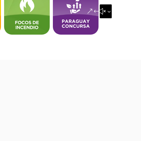
&#x35;