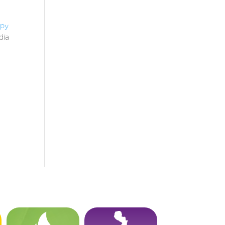
.py
día