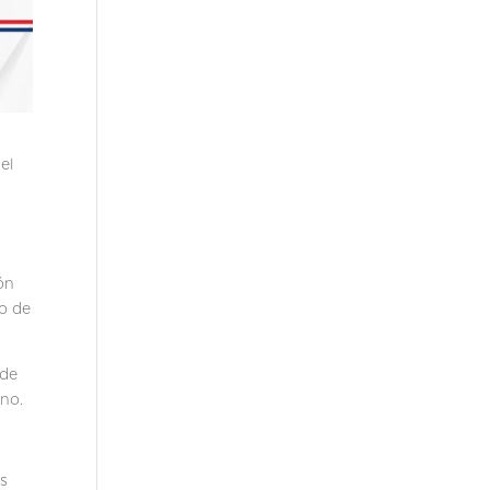
el
ón
to de
 de
ono.
és