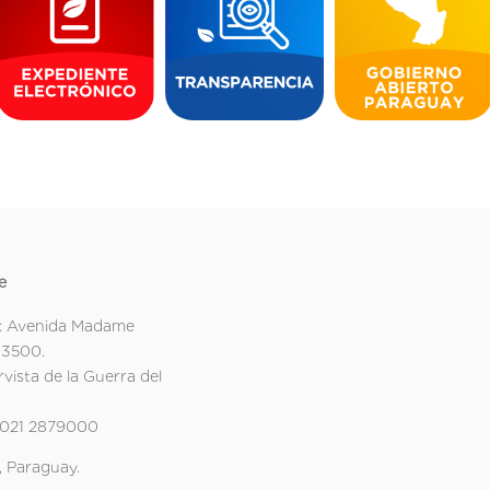
e
: Avenida Madame
 3500.
rvista de la Guerra del
 021 2879000
 Paraguay.