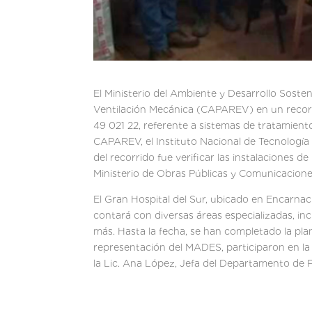
El Ministerio del Ambiente y Desarrollo Sost
Ventilación Mecánica (CAPAREV) en un recorri
49 021 22, referente a sistemas de tratamiento
CAPAREV, el Instituto Nacional de Tecnología 
del recorrido fue verificar las instalaciones d
Ministerio de Obras Públicas y Comunicacione
El Gran Hospital del Sur, ubicado en Encarnac
contará con diversas áreas especializadas, inc
más. Hasta la fecha, se han completado la pla
representación del MADES, participaron en la a
la Lic. Ana López, Jefa del Departamento de 