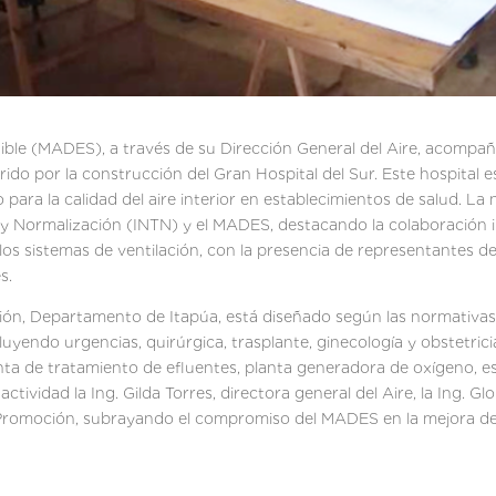
enible (MADES), a través de su Dirección General del Aire, acompa
do por la construcción del Gran Hospital del Sur. Este hospital 
 para la calidad del aire interior en establecimientos de salud. La
y Normalización (INTN) y el MADES, destacando la colaboración int
e los sistemas de ventilación, con la presencia de representantes d
s.
ión, Departamento de Itapúa, está diseñado según las normativas 
luyendo urgencias, quirúrgica, trasplante, ginecología y obstetrici
nta de tratamiento de efluentes, planta generadora de oxígeno, e
ctividad la Ing. Gilda Torres, directora general del Aire, la Ing. 
Promoción, subrayando el compromiso del MADES en la mejora de la