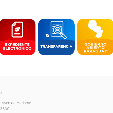
e
: Avenida Madame
 3500.