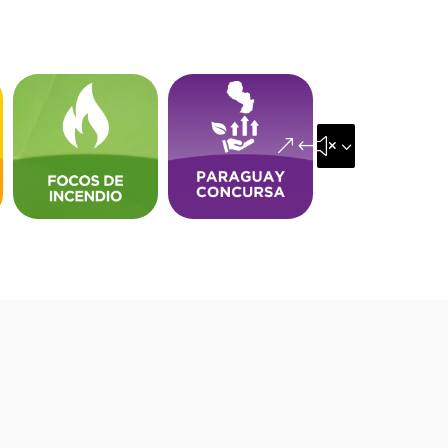
&#x35;