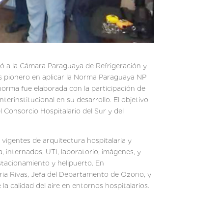
ñó a la Cámara Paraguaya de Refrigeración y
es pionero en aplicar la Norma Paraguaya NP
 norma fue elaborada con la participación de
erinstitucional en su desarrollo. El objetivo
el Consorcio Hospitalario del Sur y del
vigentes de arquitectura hospitalaria y
a, internados, UTI, laboratorio, imágenes, y
stacionamiento y helipuerto. En
Gloria Rivas, Jefa del Departamento de Ozono, y
 calidad del aire en entornos hospitalarios.