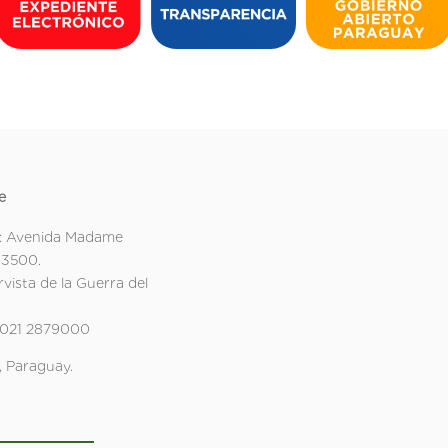
e
: Avenida Madame
 3500.
rvista de la Guerra del
 021 2879000
 Paraguay.