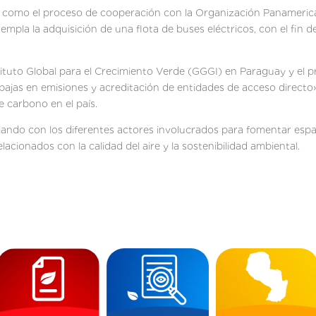
 como el proceso de cooperación con la Organización Panamerican
pla la adquisición de una flota de buses eléctricos, con el fin d
tituto Global para el Crecimiento Verde (GGGI) en Paraguay y el 
ajas en emisiones y acreditación de entidades de acceso directo».
e carbono en el país.
ajando con los diferentes actores involucrados para fomentar es
elacionados con la calidad del aire y la sostenibilidad ambiental.