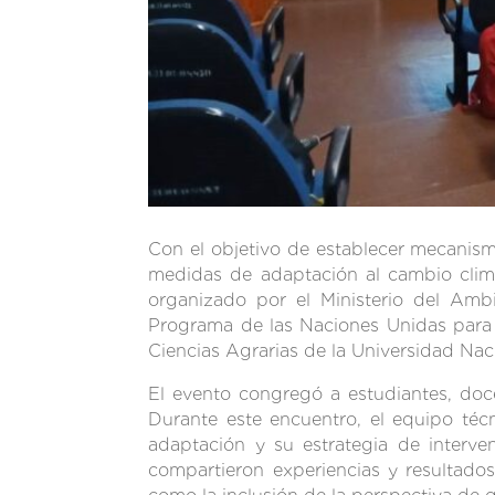
Con el objetivo de establecer mecanismo
medidas de adaptación al cambio climá
organizado por el Ministerio del Amb
Programa de las Naciones Unidas para
Ciencias Agrarias de la Universidad Nac
El evento congregó a estudiantes, doce
Durante este encuentro, el equipo té
adaptación y su estrategia de interven
compartieron experiencias y resultados