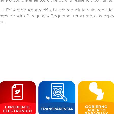
género como elementos clave para la resiliencia comunitar
el Fondo de Adaptación, busca reducir la vulnerabilidad 
ntos de Alto Paraguay y Boquerón, reforzando las capa
co.