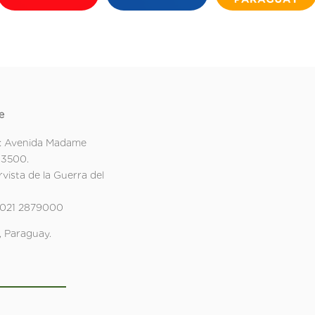
e
: Avenida Madame
 3500.
rvista de la Guerra del
 021 2879000
 Paraguay.