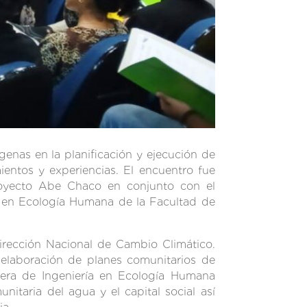
genas en la planificación y ejecución de
entos y experiencias. El encuentro fue
Proyecto Abe Chaco en conjunto con el
 en Ecología Humana de la Facultad de
Dirección Nacional de Cambio Climático.
elaboración de planes comunitarios de
arrera de Ingeniería en Ecología Humana
itaria del agua y el capital social así