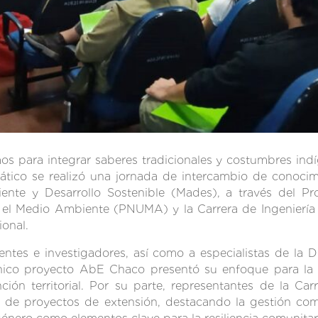
s para integrar saberes tradicionales y costumbres indí
tico se realizó una jornada de intercambio de conocimi
iente y Desarrollo Sostenible (Mades), a través del 
 el Medio Ambiente (PNUMA) y la Carrera de Ingeniería
ional.
ntes e investigadores, así como a especialistas de la 
cnico proyecto AbE Chaco presentó su enfoque para la 
ción territorial. Por su parte, representantes de la C
 de proyectos de extensión, destacando la gestión comun