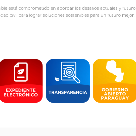
nible está comprometido en abordar los desafíos actuales y futuro
edad civil para lograr soluciones sostenibles para un futuro mejor.