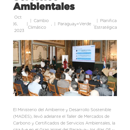
Ambientales
Oct
Cambio
Planificación
|
6,
|
,
Paraguay+Verde
,
|
Climático
Estratégica
2023
El Ministerio del Ambiente y Desarrollo Sostenible
(MADES), llevó adelante el Taller de Mercados de
Carbono y Certificados de Servicios Ambientales, la
cita fue en el Gran Hotel del Paraguay, los días 05 y