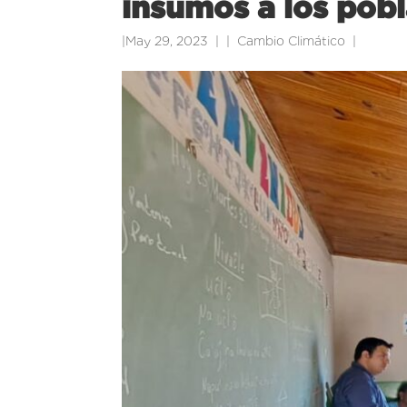
insumos a los pob
|
May 29, 2023
|
Cambio Climático
|