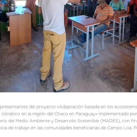
presentantes del proyecto «Adaptación basada en los ecosistemas 
io climático en la región del Chaco en Paraguay» implementado por
rio del Medio Ambiente y Desarrollo Sostenible (MADES), con f
cnica de trabajo en las comunidades beneficiarias de Campo Loa