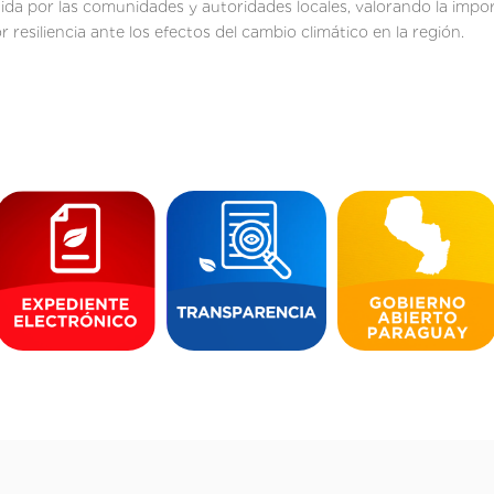
da por las comunidades y autoridades locales, valorando la impor
 resiliencia ante los efectos del cambio climático en la región.