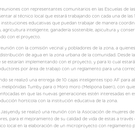
reuniones con representantes comunitarios en las Escuelas de l
esentar al técnico local que estará trabajando con cada una de la
las instituciones educativas que puedan trabajar de manera coordin
 agricultura inteligente, ganadería sostenible, apicultura y conser
ndo con el proyecto.
reunión con la comisión vecinal y pobladores de la zona, a quiene
e distribución de agua en la zona urbana de la comunidad. Desde
se estarían implementando con el proyecto, y para lo cual estarán
ductores por área de trabajo con un reglamento para una correct
do se realizó una entrega de 10 cajas inteligentes tipo AF para a
ejas melipónidas Tumby para o Moro moro (Melipona baeri), con qui
n enfocadas en que las nuevas generaciones estén interesadas en e
ducción hortícola con la institución educativa de la zona.
Jasyendy se realizó una reunión con la Asociación de mujeres de
s, para el mejoramiento de su calidad de vida de estas a través de
co local en la elaboración de un microproyecto con reglamento pa