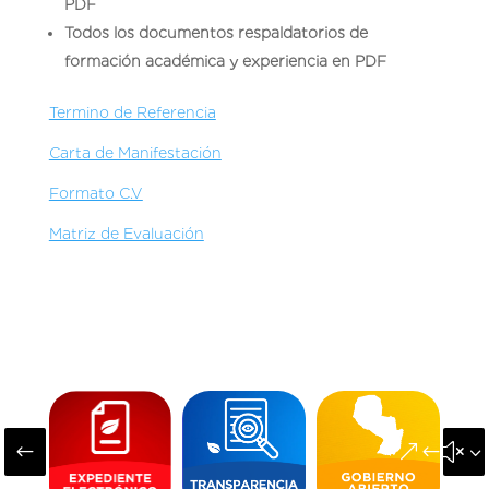
PDF
Todos los documentos respaldatorios de
formación académica y experiencia en PDF
Termino de Referencia
Carta de Manifestación
Formato C.V
Matriz de Evaluación
#
&#x3