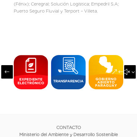
(Fénix); Ceregral; Solución Logística; Empedril S.A;
Puerto Seguro Fluvial y Terport – Villeta.
#
&#x3
CONTACTO
Ministerio del Ambiente y Desarrollo Sostenible