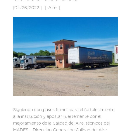
|
Dic 26, 2022
|
Aire
|
Siguiendo con pasos firmes para el fortalecimiento
a la institución y apostar fuertemente por el
mejoramiento de la Calidad del Aire, técnicos del
MADES – Dirección General de Calidad del Aire,