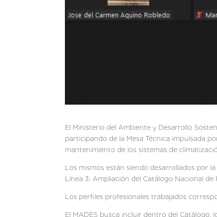
El Ministerio del Ambiente y Desarrollo Sost
participando de la Mesa Técnica impulsada por 
mantenimiento de los sistemas de climatizació
Los mismos están siendo desarrollados por la
Línea 3: Ampliación del Catálogo Nacional de 
Los perfiles profesionales trabajados correspo
El MADES busca incluir dentro del Catálogo, l