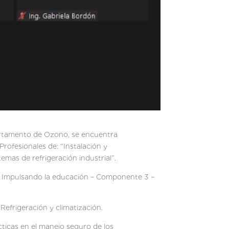
partamento de Ozono, se encuentra
Profesionales de: “Instalación y
emas de refrigeración industrial”.
o: Impulsando la educación – Componente 3 –
 Refrigeración y climatización.
cticas en el manejo seguro de los