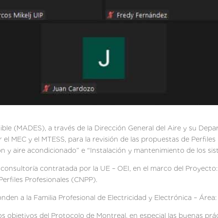
enible (MADES), a través de la Dirección General del Aire y su De
el MEC y el MTESS, para la revisión de las propuestas de Perfiles 
n y aire acondicionado” e “Instalación y mantenimiento de los sist
 consultoría contratada por la UE – OEI, en el marco del Proyect
Perfiles Profesionales (CNPP).
nden a la Familia Profesional de Electricidad y Electrónica – Área:
os objetivos del Protocolo de Montreal, en especial las buenas prá