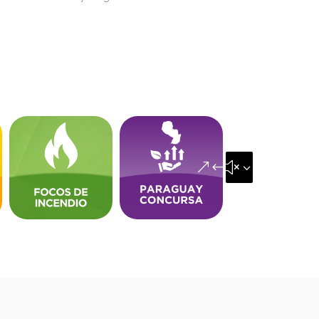
&#x35;