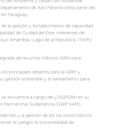
io del Ambiente y Desarrollo Sostenible
l Departamento de Alto Paraná como parte del
H en Paraguay.
 de la gestión y fortalecimiento de capacidad
alidad de Ciudad del Este, referentes de
Arroyo Amambay-Lago de la República, ITAIPU
integrada de recursos hídricos GIRH para
os principales desafíos para la GIRH y
 su gestión sostenible y el saneamiento para
ón se encuentra a cargo del y DGPCRH en su
ater Partnership Sudamérica (GWP SAM).
rrollo y la gestión de los recursos hídricos,
oner en peligro la sostenibilidad de