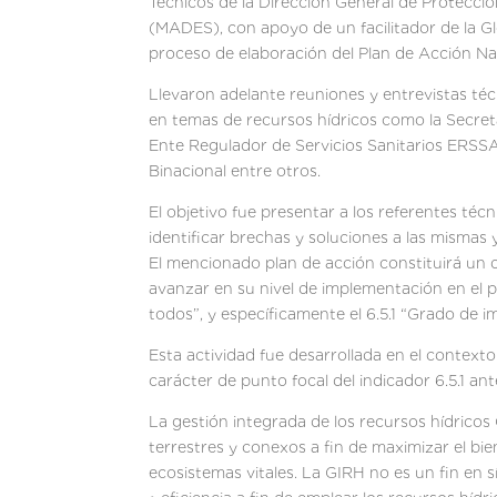
Técnicos de la Dirección General de Protecci
(MADES), con apoyo de un facilitador de la G
proceso de elaboración del Plan de Acción Na
Llevaron adelante reuniones y entrevistas téc
en temas de recursos hídricos como la Secret
Ente Regulador de Servicios Sanitarios ERSS
Binacional entre otros.
El objetivo fue presentar a los referentes téc
identificar brechas y soluciones a las mismas y
El mencionado plan de acción constituirá un 
avanzar en su nivel de implementación en el p
todos”, y específicamente el 6.5.1 “Grado de i
Esta actividad fue desarrollada en el contex
carácter de punto focal del indicador 6.5.1
La gestión integrada de los recursos hídricos
terrestres y conexos a fin de maximizar el bie
ecosistemas vitales. La GIRH no es un fin en s