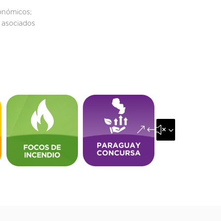
conómicos;
s asociados
&#x35;