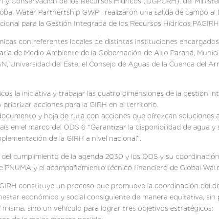
ón y Conservación de los Recursos Hídricos (DGPCRH), del Minister
lobal Water Partnertship GWP , realizaron una salida de campo a
cional para la Gestión Integrada de los Recursos Hídricos PAGIR
nicas con referentes locales de distintas instituciones encargados
aria de Medio Ambiente de la Gobernación de Alto Paraná, Municip
AN, Universidad del Este, el Consejo de Aguas de la Cuenca del 
nicos la iniciativa y trabajar las cuatro dimensiones de la gestión 
 priorizar acciones para la GIRH en el territorio.
documento y hoja de ruta con acciones que ofrezcan soluciones a l
aís en el marco del ODS 6 “Garantizar la disponibilidad de agua y
mplementación de la GIRH a nivel nacional”.
to del cumplimiento de la agenda 2030 y los ODS y su coordinaci
 ante PNUMA y el acompañamiento técnico financiero de Global W
 GIRH constituye un proceso que promueve la coordinación del desa
nestar económico y social consiguiente de manera equitativa, sin p
í misma, sino un vehículo para lograr tres objetivos estratégicos: