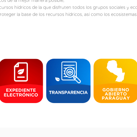
icos de la mejor manera posible;
cursos hídricos de la que disfruten todos los grupos sociales y e
proteger la base de los recursos hídricos, así como los ecosistema