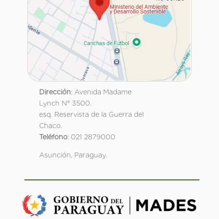
Dirección
: Avenida Madame
Lynch N° 3500.
esq. Reservista de la Guerra del
Chaco.
Teléfono
: 021 2879000
Asunción, Paraguay.