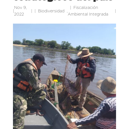
Nov 9,
Fiscalización
|
|
Biodiversidad
,
|
2022
Ambiental Integrada