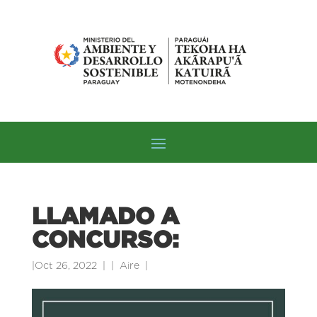
LLAMADO A
CONCURSO:
|
Oct 26, 2022
|
Aire
|