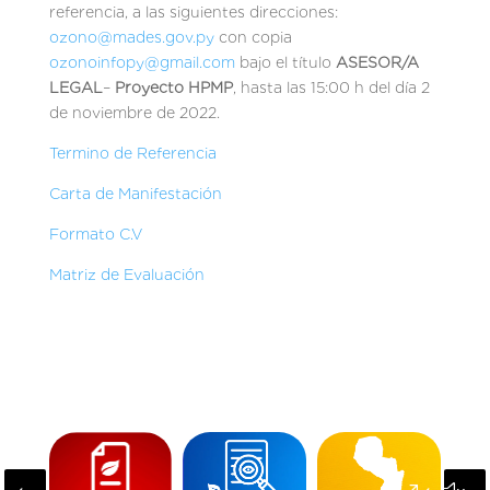
referencia, a las siguientes direcciones:
ozono@mades.gov.py
con copia
ozonoinfopy@gmail.com
bajo el título
ASESOR/A
LEGAL
–
Proyecto HPMP
, hasta las 15:00 h del día 2
de noviembre de 2022.
Termino de Referencia
Carta de Manifestación
Formato C.V
Matriz de Evaluación