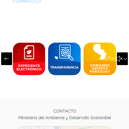
FORMATO C.V
#
&#x3
CONTACTO
Ministerio del Ambiente y Desarrollo Sostenible