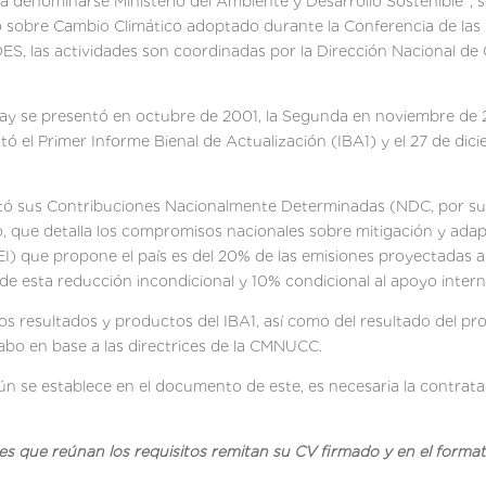
a a denominarse Ministerio del Ambiente y Desarrollo Sostenible”, 
o sobre Cambio Climático adoptado durante la Conferencia de la
DES, las actividades son coordinadas por la Dirección Nacional de
 se presentó en octubre de 2001, la Segunda en noviembre de 20
ó el Primer Informe Bienal de Actualización (IBA1) y el 27 de di
tó sus Contribuciones Nacionalmente Determinadas (NDC, por sus
, que detalla los compromisos nacionales sobre mitigación y adap
I) que propone el país es del 20% de las emisiones proyectadas 
% de esta reducción incondicional y 10% condicional al apoyo intern
los resultados y productos del IBA1, así como del resultado del pr
 cabo en base a las directrices de la CMNUCC.
gún se establece en el documento de este, es necesaria la contrat
es que reúnan los requisitos remitan su CV firmado y en el forma