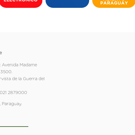
e
: Avenida Madame
 3500.
rvista de la Guerra del
 021 2879000
 Paraguay.