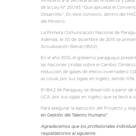
Ministerio a la Secretaría del Ambiente y pas
de la Ley N° 251/93 “Que aprueba el Conveni
Desarrollo”. En este contexto, dentro del MA
del Ministro.
La Primera Comunicación Nacional de Paraguay
Además, el 30 de diciembre de 2015 se present
Actualización Bienal (IBA2).
En el año 2015, el gobierno paraguayo presen
las Naciones Unidas sobre el Cambio Climático
reducción de gases de efecto invernadero (GE
as Usual, por sus siglas en inglés), siendo 10
El IBA2 de Paraguay se desarrolló a partir de 
(ICA, por sus siglas en inglés), que se llevó a
Para asegurar la ejecución del Proyecto y se
en Gestión del Talento Humano
”
.
Agradecemos que los profesionales individual
respaldatorios al siguiente