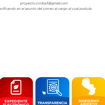
o.ccniba3@gmail.com ha
ificando en el asunto del correo el cargo al cual postula.