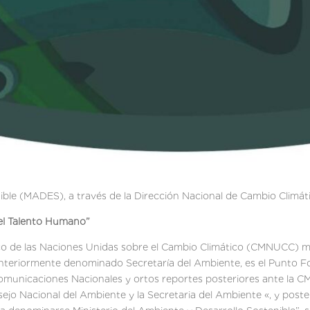
nible (MADES), a través de la Dirección Nacional de Cambio Climá
del Talento Humano
”
o de las Naciones Unidas sobre el Cambio Climático (CMNUCC) medi
teriormente denominado Secretaría del Ambiente, es el Punto Foc
 Comunicaciones Nacionales y ortos reportes posteriores ante la 
sejo Nacional del Ambiente y la Secretaria del Ambiente «, y poste