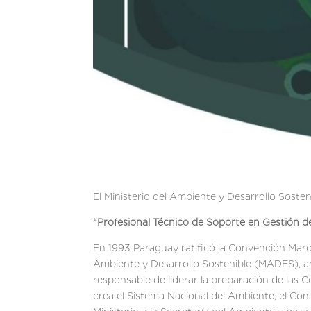
El Ministerio del Ambiente y Desarrollo Soste
“
Profesional Técnico de Soporte en Gestión 
En 1993 Paraguay ratificó la Convención Marc
Ambiente y Desarrollo Sostenible (MADES), an
responsable de liderar la preparación de las
crea el Sistema Nacional del Ambiente, el Con