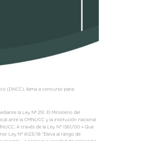
tico (DNCC), llama a concurso para:
ante la Ley Nº 251. El Ministerio del
al ante la CMNUCC y la institución nacional
CMNUCC. A través de la Ley N° 1561/00 » Que
rior Ley N° 6123/18 “Eleva al rango de