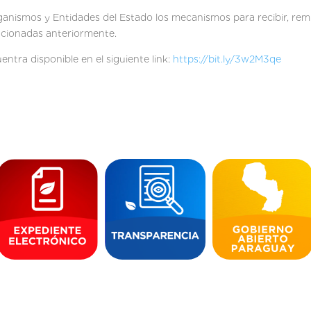
ismos y Entidades del Estado los mecanismos para recibir, remiti
ncionadas anteriormente.
entra disponible en el siguiente link:
https://bit.ly/3w2M3qe