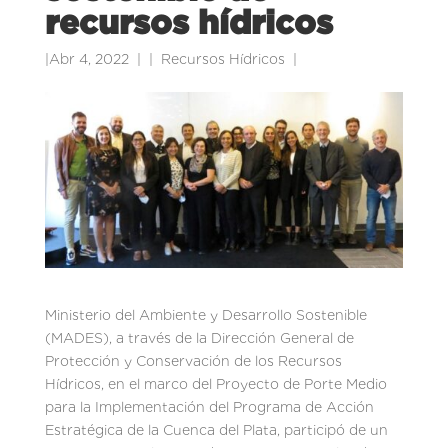
recursos hídricos
|
Abr 4, 2022
|
Recursos Hídricos
|
Ministerio del Ambiente y Desarrollo Sostenible
(MADES), a través de la Dirección General de
Protección y Conservación de los Recursos
Hídricos, en el marco del Proyecto de Porte Medio
para la Implementación del Programa de Acción
Estratégica de la Cuenca del Plata, participó de un