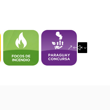
&#x35;