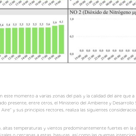
 este momento a varias zonas del país y la calidad del aire que a 
lado presente, entre otros, el Ministerio del Ambiente y Desarrol
 Aire” y sus principios rectores, realiza las siguientes consideracio
, altas temperaturas y vientos predominantemente fuertes en la 
zales o cercanas a estas, basuras, así como las quemas intencion