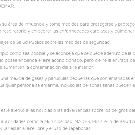
QUEMAR.
n su área de influencia y tome medidas para protegerse y proteger
ato respiratorio y empeorar las enfermedades cardiacas y pulmonar
jes de Salud Pública sobre las medidas de seguridad.
limpio como sea posible y se aconseja que se quede adentro de la c
o posee encienda el aire acondicionado, pero cierre la entrada de 
e aumenten la contaminación del aire interior.
 una mezcla de gases y partículas pequeñas que son emanadas en 
ualquier persona se enferme, incluso las personas sanas pueden e
té atento a las noticias o las advertencias sobre los peligros de
s autoridades como la Municipalidad, MADES, Ministerio de Salud
tar estar al aire libre y el uso de tapabocas.