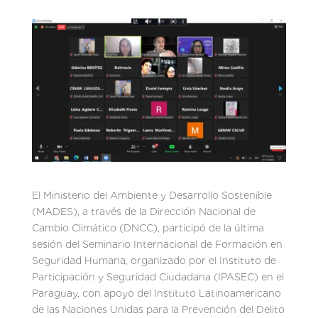
El Ministerio del Ambiente y Desarrollo Sostenible
(MADES), a través de la Dirección Nacional de
Cambio Climático (DNCC), participó de la última
sesión del Seminario Internacional de Formación en
Seguridad Humana, organizado por el Instituto de
Participación y Seguridad Ciudadana (IPASEC) en el
Paraguay, con apoyo del Instituto Latinoamericano
de las Naciones Unidas para la Prevención del Delito