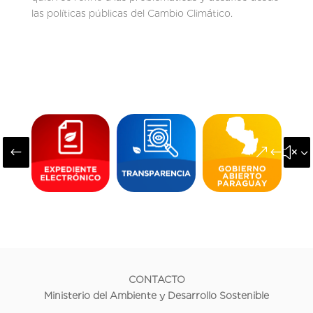
las políticas públicas del Cambio Climático.
#
&#x3
CONTACTO
Ministerio del Ambiente y Desarrollo Sostenible