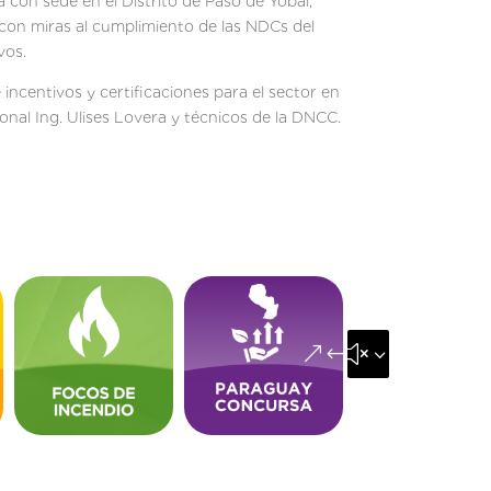
 con sede en el Distrito de Paso de Yobái,
 con miras al cumplimiento de las NDCs del
vos.
ncentivos y certificaciones para el sector en
onal Ing. Ulises Lovera y técnicos de la DNCC.
&#x35;