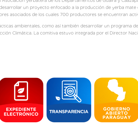
 la Asociación yerbatera de los Departamentos de Guairá y Caazapá
a desarrollar un proyecto enfocado a la producción de yerba mate
ores asociados de los cuales 700 productores se encuentran acti
ticas ambientales, como así también desarrollar un programa de i
cción Climática. La comitiva estuvo integrada por el Director Naci