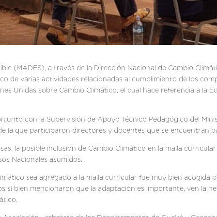
ible (MADES), a través de la Dirección Nacional de Cambio Climáti
o de varias actividades relacionadas al cumplimiento de los com
nes Unidas sobre Cambio Climático, el cual hace referencia a la Ed
njunto con la Supervisión de Apoyo Técnico Pedagógico del Minist
e la que participaron directores y docentes que se encuentran b
sas, la posible inclusión de Cambio Climático en la malla curricula
sos Nacionales asumidos.
mático sea agregado a la malla curricular fue muy bien acogida p
s si bien mencionaron que la adaptación es importante, ven la nec
ático.