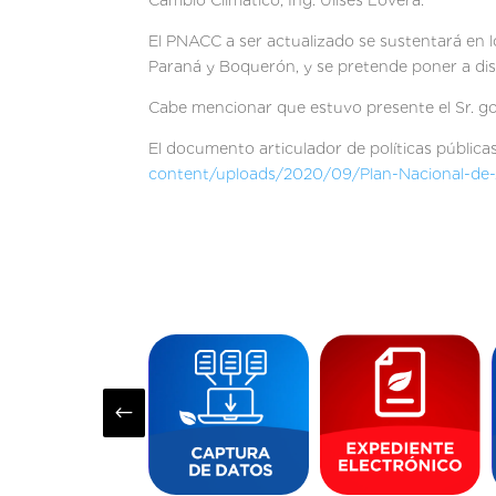
Cambio Climático, Ing. Ulises Lovera.
El PNACC a ser actualizado se sustentará en 
Paraná y Boquerón, y se pretende poner a dis
Cabe mencionar que estuvo presente el Sr. gob
El documento articulador de políticas públicas
content/uploads/2020/09/Plan-Nacional-de
#