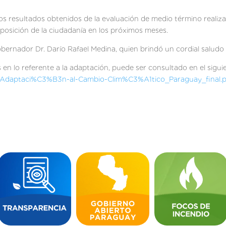
los resultados obtenidos de la evaluación de medio término realiz
posición de la ciudadanía en los próximos meses.
ernador Dr. Darío Rafael Medina, quien brindó un cordial saludo 
 en lo referente a la adaptación, puede ser consultado en el siguie
-Adaptaci%C3%B3n-al-Cambio-Clim%C3%A1tico_Paraguay_final.p