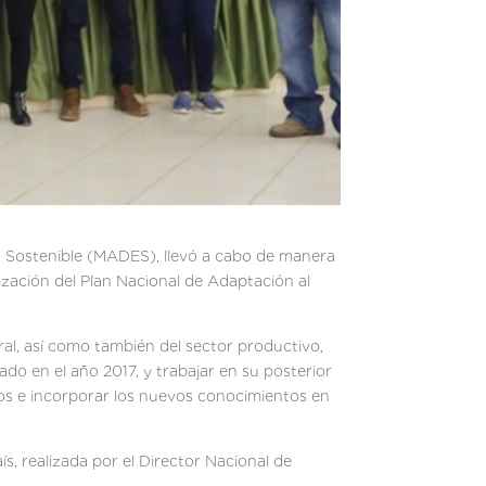
lo Sostenible (MADES), llevó a cabo de manera
ización del Plan Nacional de Adaptación al
al, así como también del sector productivo,
ado en el año 2017, y trabajar en su posterior
tivos e incorporar los nuevos conocimientos en
s, realizada por el Director Nacional de