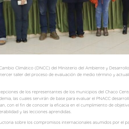
e Cambio Climático (DNCC) del Ministerio del Ambiente y Desarrol
ercer taller del proceso de evaluación de medio término y actual
cepciones de los representantes de los municipios del Chaco Centr
cademia, las cuales servirán de base para evaluar el PNACC desarroll
plan, con el fin de conocer la eficacia en el cumplimiento de obje
nerabilidad y las lecciones aprendidas.
uctoria sobre los compromisos internacionales asumidos por el paí