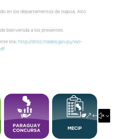
ado en los departamentos de Itapúa, Alto
de bienvenida a los presentes.
nte link:
http://dncc.mades.gov.py/wp-
df
&#x35;