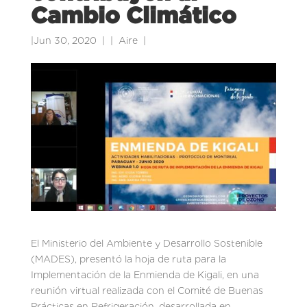
Cambio Climático
|
Jun 30, 2020
|
Aire
|
El Ministerio del Ambiente y Desarrollo Sostenible
(MADES), presentó la hoja de ruta para la
Implementación de la Enmienda de Kigali, en una
reunión virtual realizada con el Comité de Buenas
Prácticas en Refrigeración, desarrollada en