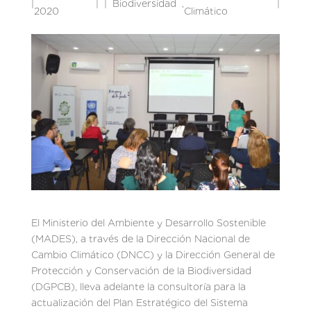
|
|
Biodiversidad
,
|
2020
Climático
El Ministerio del Ambiente y Desarrollo Sostenible
(MADES), a través de la Dirección Nacional de
Cambio Climático (DNCC) y la Dirección General de
Protección y Conservación de la Biodiversidad
(DGPCB), lleva adelante la consultoría para la
actualización del Plan Estratégico del Sistema