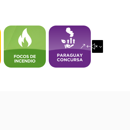
&#x35;