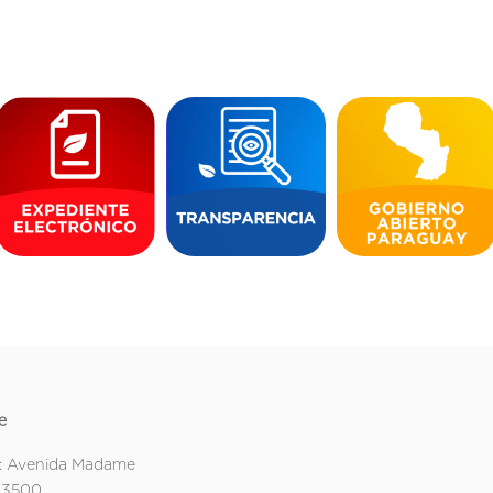
e
: Avenida Madame
 3500.