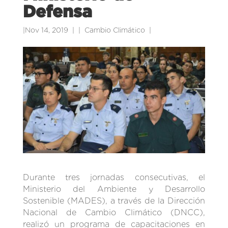
Defensa
|
Nov 14, 2019
|
Cambio Climático
|
Durante tres jornadas consecutivas, el
Ministerio del Ambiente y Desarrollo
Sostenible (MADES), a través de la Dirección
Nacional de Cambio Climático (DNCC),
realizó un programa de capacitaciones en