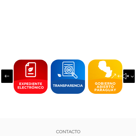
#
&#x3
CONTACTO