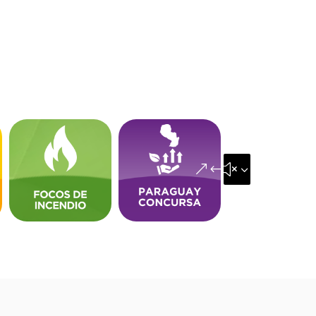
&#x35;