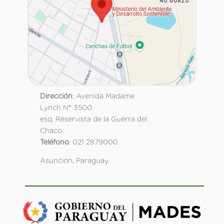
Dirección
: Avenida Madame
Lynch N° 3500.
esq. Reservista de la Guerra del
Chaco.
Teléfono
: 021 2879000
Asunción, Paraguay.