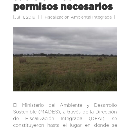
permisos necesarios
|
Jul 11, 2019
|
Fiscalización Ambiental Integrada
|
El Ministerio del Ambiente y Desarrollo
Sostenible (MADES), a través de la Dirección
de Fiscalización Integrada (DFAI), se
constituyeron hasta el lugar en donde se