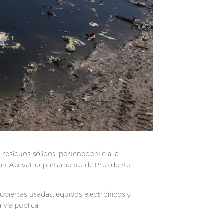
residuos sólidos, perteneciente a la
amín Aceval, departamento de Presidente
cubiertas usadas, equipos electrónicos y
 vía pública.