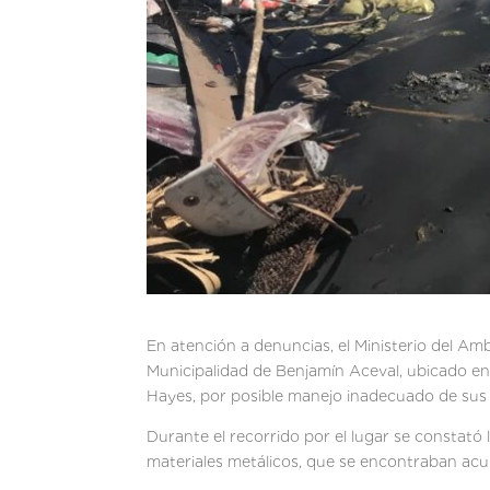
En atención a denuncias, el Ministerio del Am
Municipalidad de Benjamín Aceval, ubicado en
Hayes, por posible manejo inadecuado de sus
Durante el recorrido por el lugar se constató
materiales metálicos, que se encontraban acumu