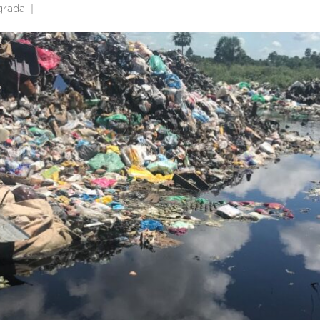
egrada
|