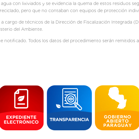
gua con lixiviados y se evidencia la quema de estos residuos seg
reciclado, pero que no contaban con equipos de protección indivi
 a cargo de técnicos de la Dirección de Fiscalización Integrada (
isterio del Ambiente.
ue notificado. Todos los datos del procedimiento serán remitidos a