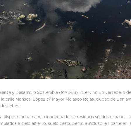
biente y Desarrollo Sostenible (MADES), intervino un vertedero de 
 la calle Mariscal López c/ Mayor Nolasco Rojas, ciudad de Benj
 desechos.
 la disposición y manejo inadecuado de residuos sólidos urbanos, 
lados a cielo abierto, suelo descubierto e incluso, en parte en la