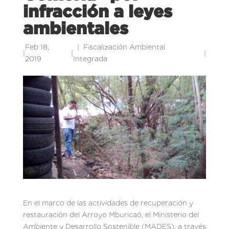
infracción a leyes
ambientales
Feb 18,
Fiscalización Ambiental
|
|
|
2019
Integrada
En el marco de las actividades de recuperación y
restauración del Arroyo Mburicaó, el Ministerio del
Ambiente y Desarrollo Sostenible (MADES), a través