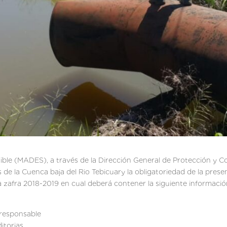
nible (MADES), a través de la Dirección General de Protección y 
e la Cuenca baja del Rio Tebicuary la obligatoriedad de la prese
zafra 2018-2019 en cual deberá contener la siguiente informació
 responsable
itorias