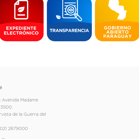
e
: Avenida Madame
 3500.
rvista de la Guerra del
 021 2879000