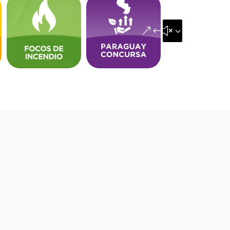
&#x35;