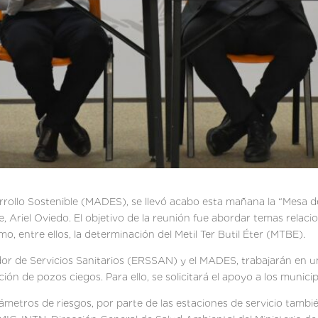
arrollo Sostenible (MADES), se llevó acabo esta mañana la “Mesa de
, Ariel Oviedo. El objetivo de la reunión fue abordar temas relac
mo, entre ellos, la determinación del Metil Ter Butil Éter (MTBE).
dor de Servicios Sanitarios (ERSSAN) y el MADES, trabajarán en u
ión de pozos ciegos. Para ello, se solicitará el apoyo a los munici
rámetros de riesgos, por parte de las estaciones de servicio tam