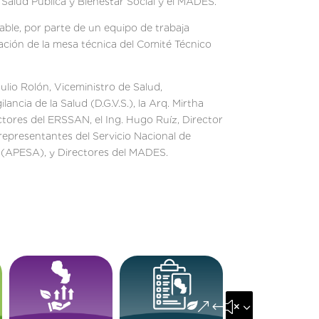
 Salud Pública y Bienestar Social y el MADES.
ble, por parte de un equipo de trabaja
ción de la mesa técnica del Comité Técnico
Julio Rolón, Viceministro de Salud,
cia de la Salud (D.G.V.S.), la Arq. Mirtha
tores del ERSSAN, el Ing. Hugo Ruíz, Director
epresentantes del Servicio Nacional de
 (APESA), y Directores del MADES.
&#x35;