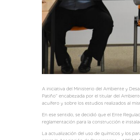
A iniciativa del Ministerio del Ambiente y Des
Patiño” encabezada por el titular del Ambiente
acuífero y sobre los estudios realizados al mis
En ese sentido, se decidió que el Ente Regula
reglamentación para la construcción e instalac
La actualización del uso de químicos y los pa