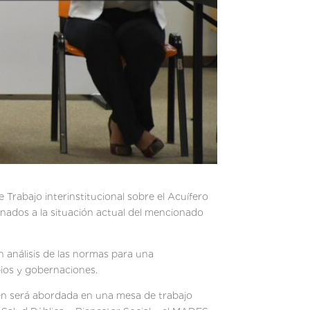
 Trabajo interinstitucional sobre el Acuífero
ionados a la situación actual del mencionado
n análisis de las normas para una
pios y gobernaciones.
bién será abordada en una mesa de trabajo