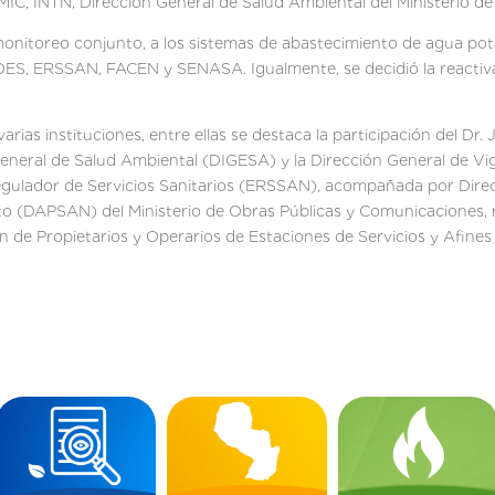
MIC, INTN, Dirección General de Salud Ambiental del Ministerio de
nitoreo conjunto, a los sistemas de abastecimiento de agua pota
ES, ERSSAN, FACEN y SENASA. Igualmente, se decidió la reactiva
rias instituciones, entre ellas se destaca la participación del Dr. 
eral de Salud Ambiental (DIGESA) y la Dirección General de Vigilan
Regulador de Servicios Sanitarios (ERSSAN), acompañada por Direc
o (DAPSAN) del Ministerio de Obras Públicas y Comunicaciones, r
de Propietarios y Operarios de Estaciones de Servicios y Afines