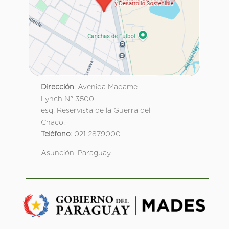
Dirección
: Avenida Madame
Lynch N° 3500.
esq. Reservista de la Guerra del
Chaco.
Teléfono
: 021 2879000
Asunción, Paraguay.