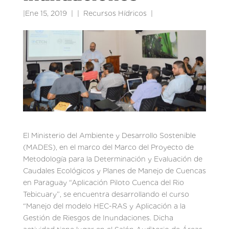
|
Ene 15, 2019
|
Recursos Hídricos
|
El Ministerio del Ambiente y Desarrollo Sostenible
(MADES), en el marco del Marco del Proyecto de
Metodología para la Determinación y Evaluación de
Caudales Ecológicos y Planes de Manejo de Cuencas
en Paraguay “Aplicación Piloto Cuenca del Rio
Tebicuary”, se encuentra desarrollando el curso
“Manejo del modelo HEC-RAS y Aplicación a la
Gestión de Riesgos de Inundaciones. Dicha