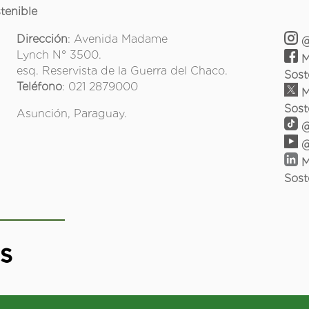
tenible
Dirección
: Avenida Madame
@
Lynch N° 3500.
M
esq. Reservista de la Guerra del Chaco.
Sost
Teléfono
: 021 2879000
M
Sost
Asunción, Paraguay.
@
@
M
Sost