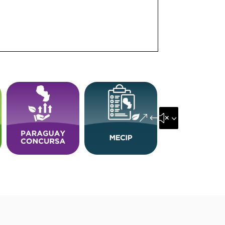
&#x35;